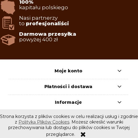
100%
kapitału polskiego
Nasi partnerzy
to
profesjonaliści
Darmowa przesyłka
powyżej 400 zł
Moje konto
Płatności i dostawa
Informacje
Strona korzysta z plików cookies w celu realizacji usług i zgodnie
O nas
z
Polityką Plików Cookies
. Możesz określić warunki
przechowywania lub dostępu do plików cookies w Twojej
przeglądarce.
pokaż pełną wersję strony