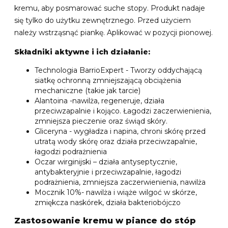
kremu, aby posmarować suche stopy. Produkt nadaje
się tylko do użytku zewnętrznego. Przed użyciem
należy wstrząsnąć piankę. Aplikować w pozycji pionowej.
Składniki aktywne i ich działanie:
Technologia BarrioExpert - Tworzy oddychającą
siatkę ochronną zmniejszającą obciążenia
mechaniczne (takie jak tarcie)
Alantoina -nawilża, regeneruje, działa
przeciwzapalnie i kojąco. Łagodzi zaczerwienienia,
zmniejsza pieczenie oraz świąd skóry.
Gliceryna - wygładza i napina, chroni skórę przed
utratą wody skórę oraz działa przeciwzapalnie,
łagodzi podrażnienia
Oczar wirginijski – działa antyseptycznie,
antybakteryjnie i przeciwzapalnie, łagodzi
podrażnienia, zmniejsza zaczerwienienia, nawilża
Mocznik 10%- nawilża i wiąże wilgoć w skórze,
zmiękcza naskórek, działa bakteriobójczo
Zastosowanie kremu w piance do stóp