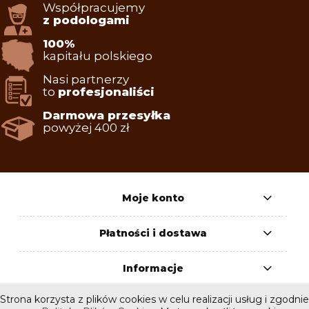
Współpracujemy
z podologami
100%
kapitału polskiego
Nasi partnerzy
to
profesjonaliści
Darmowa przesyłka
powyżej 400 zł
Moje konto
Płatności i dostawa
Informacje
Strona korzysta z plików cookies w celu realizacji usług i zgodnie
O nas